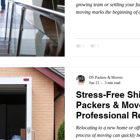
growing team or settling your fa
moving marks the beginning of 
managing the logistics of a move 
balancing act. Between ensuring
space and keeping cherished fam
move, the requirements of reside
DS Packers & Movers
Jun 15
3 min read
Stress-Free Sh
Packers & Move
Professional R
Lucknow
Relocating to a new home or offi
process of moving can quickly