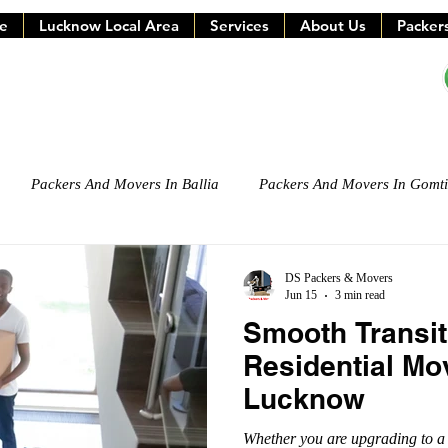
e
Lucknow Local Area
Services
About Us
Packer
Packers And Movers In Ballia
Packers And Movers In Gomt
DS Packers & Movers
Jun 15
3 min read
Smooth Transi
Residential Mo
Lucknow
Whether you are upgrading to a 