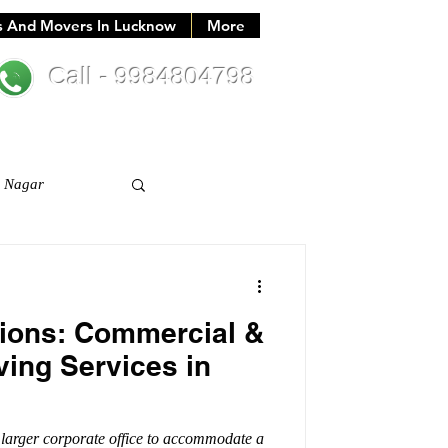
s And Movers In Lucknow
More
Call - 9984804798
i Nagar
tions: Commercial &
ving Services in
larger corporate office to accommodate a