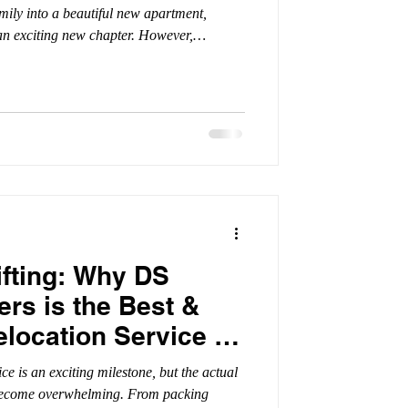
mily into a beautiful new apartment,
an exciting new chapter. However,
can quickly turn into a stressful
 business continuity for a commercial
ily heirlooms safe during a household
ntial and commercial shifting are enti
ifting: Why DS
rs is the Best &
elocation Service in
ce is an exciting milestone, but the actual
 become overwhelming. From packing