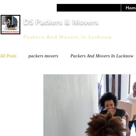
Hom
DS Packers & Movers
Packers And Movers In Lucknow
All Posts
packers movers
Packers And Movers In Lucknow