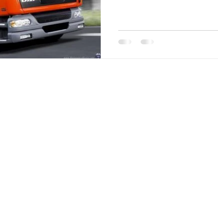
सकता है। यहीं पर DS Packers An
ट्रांसपोर्ट सेवा आपके लिए गेम-चेंजर
अपने वाहन को सुरक्षित, विश्वसनीय औ
हैं। क्यों चुनें DS Packe